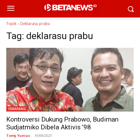
Topik
Deklarasu prabu
Tag:
deklarasu prabu
SEMARANG
Kontroversi Dukung Prabowo, Budiman
Sudjatmiko Dibela Aktivis ’98
Tomy Yunius
-
19/08/2023