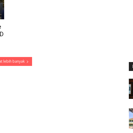
e
UD
t lebih banyak