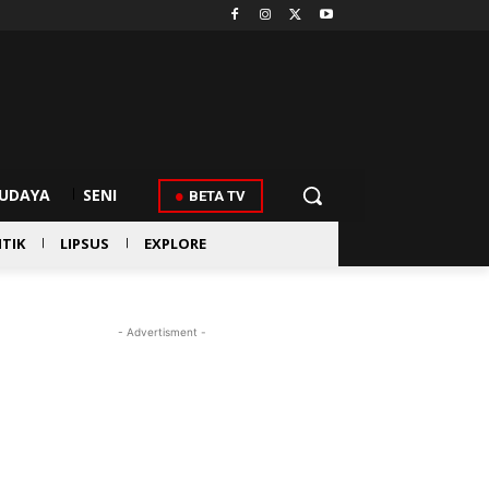
UDAYA
SENI
BETA TV
ITIK
LIPSUS
EXPLORE
- Advertisment -