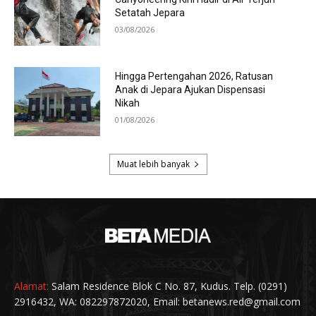
Alamat:
Salam Residence Blok C No. 87, Kudus. Telp. (0291)
2916432, WA: 082297872020, Email: betanews.red@gmail.com