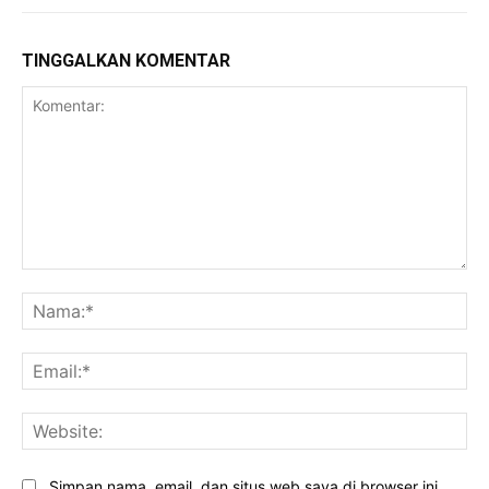
TINGGALKAN KOMENTAR
Komentar:
Na
Ema
Web
Simpan nama, email, dan situs web saya di browser ini