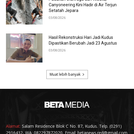
Alamat:
Salam Residence Blok C No. 87, Kudus. Telp. (0291)
2916432, WA: 082297872020, Email: betanews.red@gmail.com