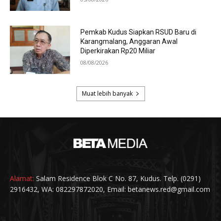
Alamat:
Salam Residence Blok C No. 87, Kudus. Telp. (0291)
2916432, WA: 082297872020, Email: betanews.red@gmail.com