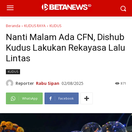
Beranda
KUDUS RAYA
KUDUS
Nanti Malam Ada CFN, Dishub
Kudus Lakukan Rekayasa Lalu
Lintas
KUDUS
Reporter
Rabu Sipan
02/08/2025
871
WhatsApp
Facebook