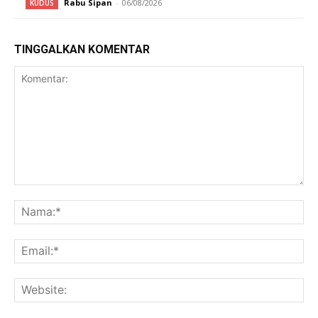
Rabu Sipan
-
06/08/2026
KUDUS
TINGGALKAN KOMENTAR
Komentar:
Na
Ema
Web