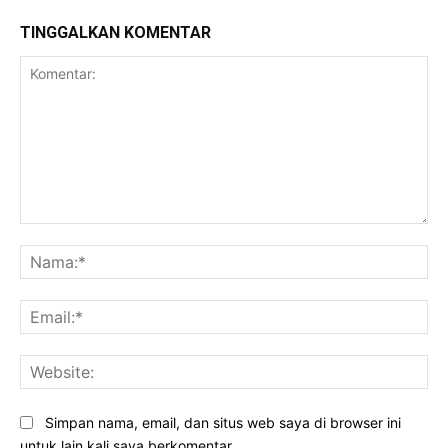
TINGGALKAN KOMENTAR
Komentar:
Na
Ema
Web
Simpan nama, email, dan situs web saya di browser ini
untuk lain kali saya berkomentar.