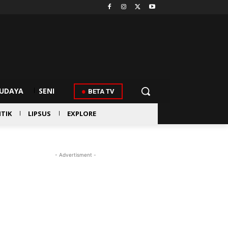
UDAYA
SENI
BETA TV
ITIK
LIPSUS
EXPLORE
- Advertisment -