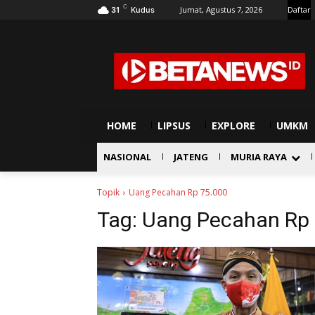
C
Jumat, Agustus 7, 2026
Daftar
31
Kudus
HOME
LIPSUS
EXPLORE
UMKM
NASIONAL
JATENG
MURIA RAYA
Topik
Uang Pecahan Rp 75.000
Tag:
Uang Pecahan Rp 