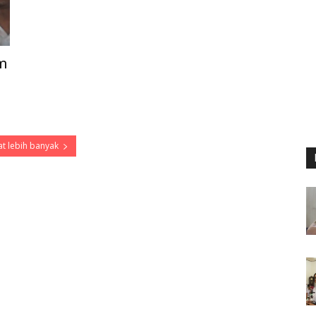
m
t lebih banyak