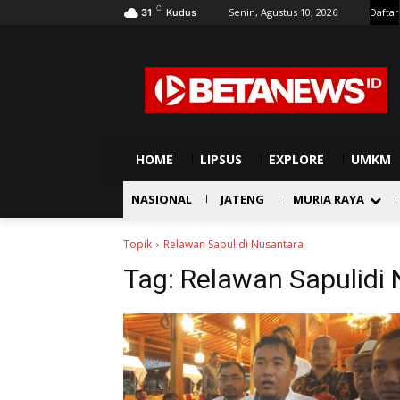
C
Senin, Agustus 10, 2026
Daftar
31
Kudus
HOME
LIPSUS
EXPLORE
UMKM
NASIONAL
JATENG
MURIA RAYA
Topik
Relawan Sapulidi Nusantara
Tag:
Relawan Sapulidi