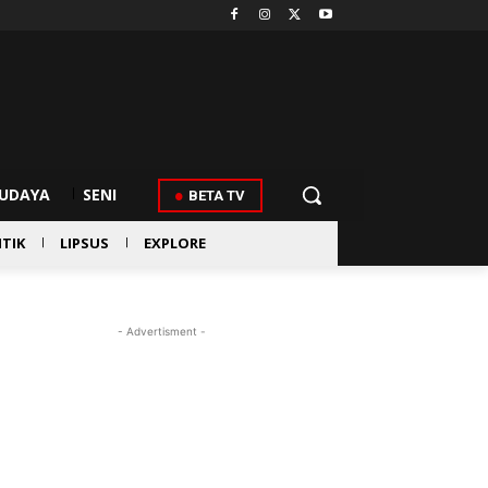
UDAYA
SENI
BETA TV
ITIK
LIPSUS
EXPLORE
- Advertisment -