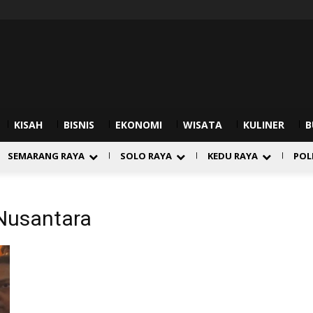
KISAH
BISNIS
EKONOMI
WISATA
KULINER
B
SEMARANG RAYA
SOLO RAYA
KEDU RAYA
POL
 Nusantara