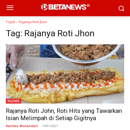
Topik
Rajanya Roti Jhon
Tag:
Rajanya Roti Jhon
KULINER
Rajanya Roti John, Roti Hits yang Tawarkan
Isian Melimpah di Setiap Gigitnya
Kartika Wulandari
-
14/01/2021