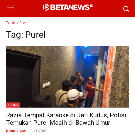
Topik
Purel
Tag:
Purel
KUDUS
Razia Tempat Karaoke di Jati Kudus, Polisi
Temukan Purel Masih di Bawah Umur
Rabu Sipan
-
02/12/2022