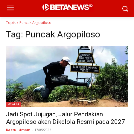
Topik
Puncak Argopiloso
Tag:
Puncak Argopiloso
WISATA
Jadi Spot Jujugan, Jalur Pendakian
Argopiloso akan Dikelola Resmi pada 2027
Kaerul Umam
-
17/05/2025