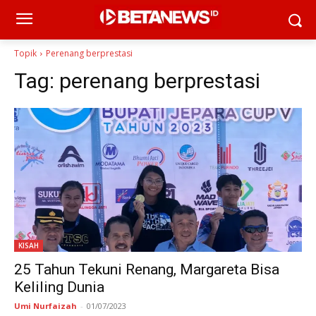
Topik
Perenang berprestasi
Tag:
perenang berprestasi
KISAH
25 Tahun Tekuni Renang, Margareta Bisa
Keliling Dunia
Umi Nurfaizah
-
01/07/2023