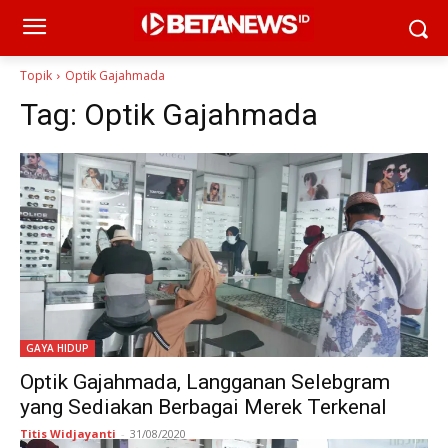
Topik
Optik Gajahmada
Tag:
Optik Gajahmada
GAYA HIDUP
Optik Gajahmada, Langganan Selebgram
yang Sediakan Berbagai Merek Terkenal
Titis Widjayanti
-
31/08/2020