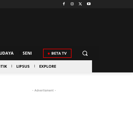
UDAYA
SENI
BETA TV
ITIK
LIPSUS
EXPLORE
- Advertisment -