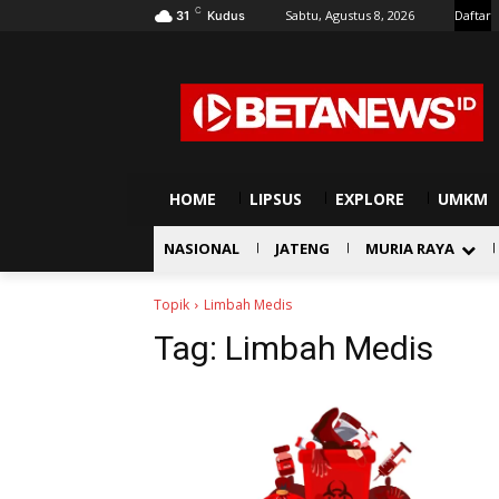
C
Sabtu, Agustus 8, 2026
Daftar
31
Kudus
HOME
LIPSUS
EXPLORE
UMKM
NASIONAL
JATENG
MURIA RAYA
Topik
Limbah Medis
Tag:
Limbah Medis