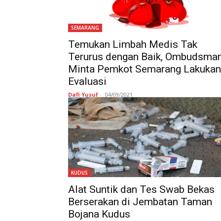
SEMARANG
Temukan Limbah Medis Tak
Terurus dengan Baik, Ombudsma
Minta Pemkot Semarang Lakukan
Evaluasi
Dafi Yusuf
-
04/09/2021
KUDUS
Alat Suntik dan Tes Swab Bekas
Berserakan di Jembatan Taman
Bojana Kudus