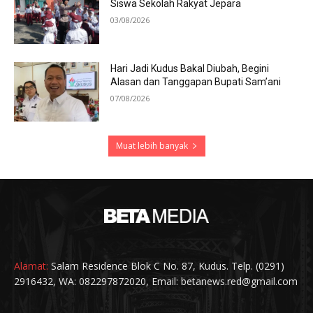
Siswa Sekolah Rakyat Jepara
03/08/2026
Hari Jadi Kudus Bakal Diubah, Begini
Alasan dan Tanggapan Bupati Sam’ani
07/08/2026
Muat lebih banyak
Alamat:
Salam Residence Blok C No. 87, Kudus. Telp. (0291)
2916432, WA: 082297872020, Email: betanews.red@gmail.com