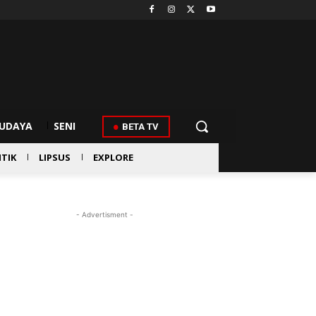
UDAYA
SENI
BETA TV
ITIK
LIPSUS
EXPLORE
- Advertisment -