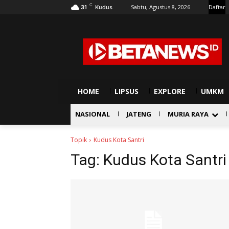
C
Sabtu, Agustus 8, 2026
Daftar
31
Kudus
HOME
LIPSUS
EXPLORE
UMKM
NASIONAL
JATENG
MURIA RAYA
Topik
Kudus Kota Santri
Tag:
Kudus Kota Santri