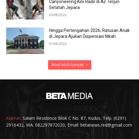
Canyoneering Kini Hadir di Air Terjun
Setatah Jepara
03/08/2026
Hingga Pertengahan 2026, Ratusan Anak
di Jepara Ajukan Dispensasi Nikah
01/08/2026
Muat lebih banyak
Alamat:
Salam Residence Blok C No. 87, Kudus. Telp. (0291)
2916432, WA: 082297872020, Email: betanews.red@gmail.com