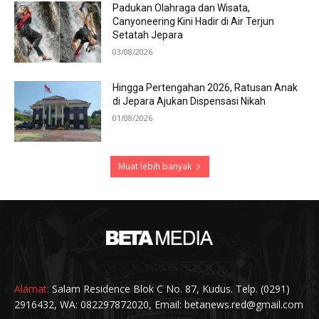
Padukan Olahraga dan Wisata,
Canyoneering Kini Hadir di Air Terjun
Setatah Jepara
03/08/2026
Hingga Pertengahan 2026, Ratusan Anak
di Jepara Ajukan Dispensasi Nikah
01/08/2026
Muat lebih banyak
Alamat:
Salam Residence Blok C No. 87, Kudus. Telp. (0291)
2916432, WA: 082297872020, Email: betanews.red@gmail.com