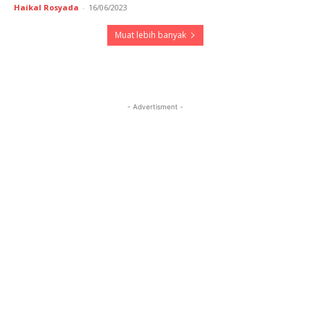
Haikal Rosyada
-
16/06/2023
Muat lebih banyak
- Advertisment -