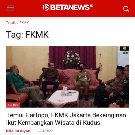
Topik
FKMK
Tag:
FKMK
KUDUS
Temui Hartopo, FKMK Jakarta Bekeinginan
Ikut Kembangkan Wisata di Kudus
Nila Rustiyani
-
10/01/2022