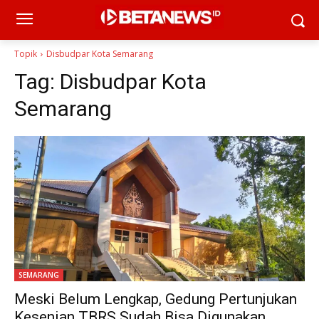
Topik
Disbudpar Kota Semarang
Tag:
Disbudpar Kota
Semarang
SEMARANG
Meski Belum Lengkap, Gedung Pertunjukan
Kesenian TBRS Sudah Bisa Digunakan