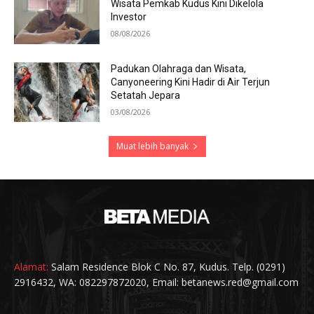
Wisata Pemkab Kudus Kini Dikelola
Investor
08/08/2026
Padukan Olahraga dan Wisata,
Canyoneering Kini Hadir di Air Terjun
Setatah Jepara
03/08/2026
Muat lebih banyak
Alamat:
Salam Residence Blok C No. 87, Kudus. Telp. (0291)
2916432, WA: 082297872020, Email: betanews.red@gmail.com