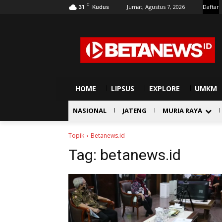
C
Jumat, Agustus 7, 2026
Daftar
31
Kudus
HOME
LIPSUS
EXPLORE
UMKM
NASIONAL
JATENG
MURIA RAYA
Topik
Betanews.id
Tag:
betanews.id