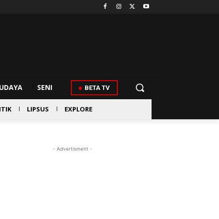
UDAYA
SENI
BETA TV
ITIK
LIPSUS
EXPLORE
- Advertisment -