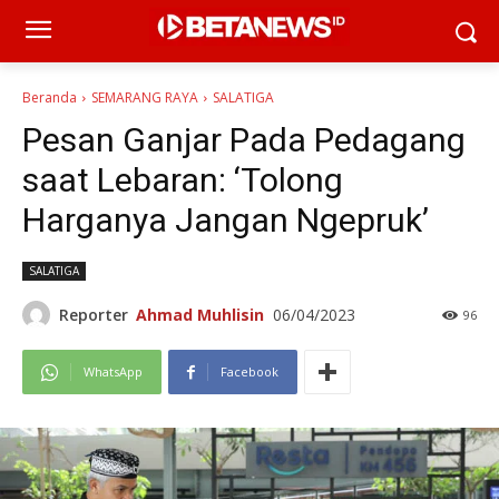
Beranda
SEMARANG RAYA
SALATIGA
Pesan Ganjar Pada Pedagang
saat Lebaran: ‘Tolong
Harganya Jangan Ngepruk’
SALATIGA
Reporter
Ahmad Muhlisin
06/04/2023
96
WhatsApp
Facebook