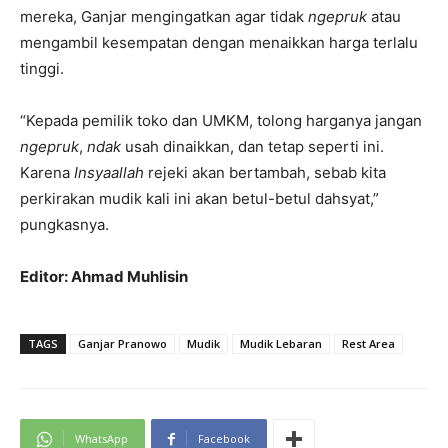
mereka, Ganjar mengingatkan agar tidak
ngepruk
atau
mengambil kesempatan dengan menaikkan harga terlalu
tinggi.
“Kepada pemilik toko dan UMKM, tolong harganya jangan
ngepruk
,
ndak
usah dinaikkan, dan tetap seperti ini.
Karena
Insyaallah
rejeki akan bertambah, sebab kita
perkirakan mudik kali ini akan betul-betul dahsyat,”
pungkasnya.
Editor: Ahmad Muhlisin
TAGS
Ganjar Pranowo
Mudik
Mudik Lebaran
Rest Area
WhatsApp
Facebook