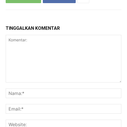
TINGGALKAN KOMENTAR
Komentar:
Na
Ema
Web