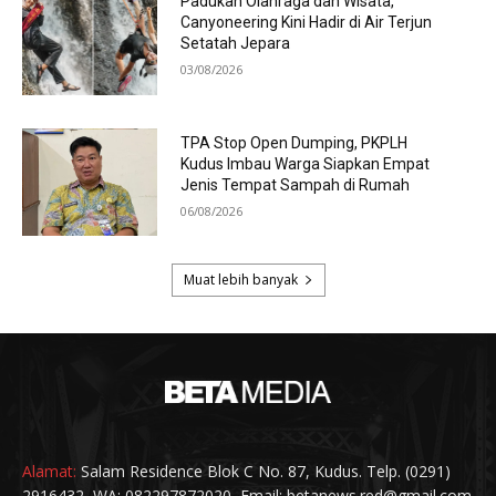
Alamat:
Salam Residence Blok C No. 87, Kudus. Telp. (0291)
2916432, WA: 082297872020, Email: betanews.red@gmail.com