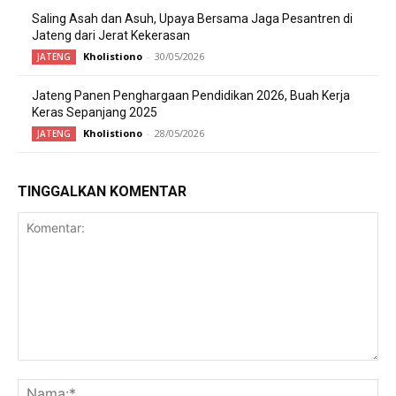
Saling Asah dan Asuh, Upaya Bersama Jaga Pesantren di
Jateng dari Jerat Kekerasan
Kholistiono
-
30/05/2026
JATENG
Jateng Panen Penghargaan Pendidikan 2026, Buah Kerja
Keras Sepanjang 2025
Kholistiono
-
28/05/2026
JATENG
TINGGALKAN KOMENTAR
Komentar:
Na