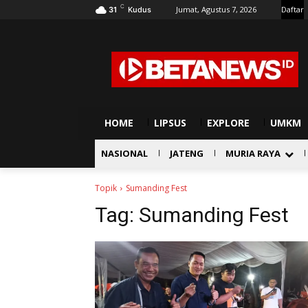
C
Jumat, Agustus 7, 2026
Daftar
31
Kudus
HOME
LIPSUS
EXPLORE
UMKM
NASIONAL
JATENG
MURIA RAYA
Topik
Sumanding Fest
Tag:
Sumanding Fest