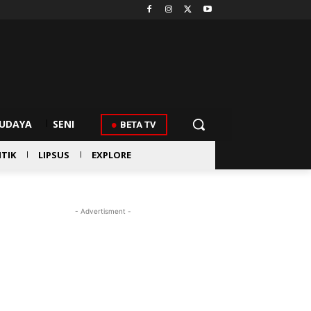
UDAYA
SENI
BETA TV
ITIK
LIPSUS
EXPLORE
- Advertisment -