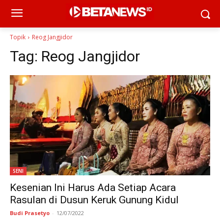
Topik
Reog Jangjidor
Tag:
Reog Jangjidor
SENI
Kesenian Ini Harus Ada Setiap Acara
Rasulan di Dusun Keruk Gunung Kidul
Budi Prasetyo
-
12/07/2022