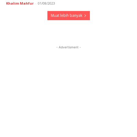
Khalim Mahfur
-
01/08/2023
Muat lebih banyak
- Advertisment -