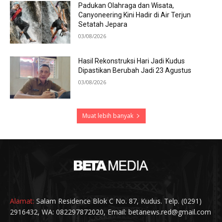
Padukan Olahraga dan Wisata,
Canyoneering Kini Hadir di Air Terjun
Setatah Jepara
03/08/2026
Hasil Rekonstruksi Hari Jadi Kudus
Dipastikan Berubah Jadi 23 Agustus
03/08/2026
Muat lebih banyak
Alamat:
Salam Residence Blok C No. 87, Kudus. Telp. (0291)
2916432, WA: 082297872020, Email: betanews.red@gmail.com