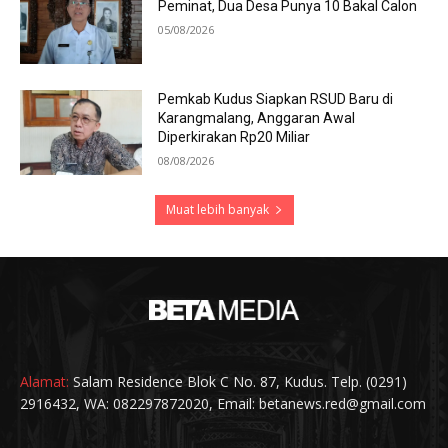
Peminat, Dua Desa Punya 10 Bakal Calon
05/08/2026
Pemkab Kudus Siapkan RSUD Baru di
Karangmalang, Anggaran Awal
Diperkirakan Rp20 Miliar
08/08/2026
Muat lebih banyak
Alamat:
Salam Residence Blok C No. 87, Kudus. Telp. (0291)
2916432, WA: 082297872020, Email: betanews.red@gmail.com