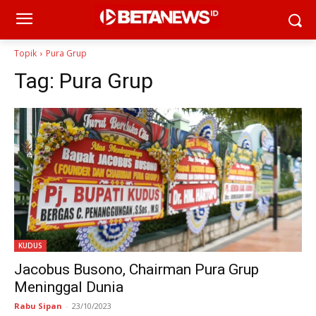
Topik
Pura Grup
Tag:
Pura Grup
KUDUS
Jacobus Busono, Chairman Pura Grup
Meninggal Dunia
Rabu Sipan
-
23/10/2023