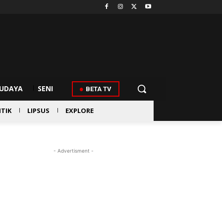
UDAYA
SENI
BETA TV
ITIK
LIPSUS
EXPLORE
- Advertisment -