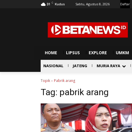
C
Sabtu, Agustus 8, 2026
Daftar
31
Kudus
HOME
LIPSUS
EXPLORE
UMKM
NASIONAL
JATENG
MURIA RAYA
Topik
Pabrik arang
Tag:
pabrik arang