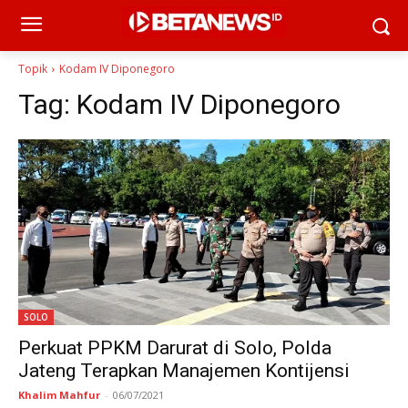
Topik
Kodam IV Diponegoro
Tag:
Kodam IV Diponegoro
SOLO
Perkuat PPKM Darurat di Solo, Polda
Jateng Terapkan Manajemen Kontijensi
Khalim Mahfur
-
06/07/2021