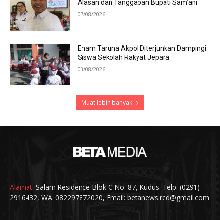
Alasan dan Tanggapan Bupati Sam’ani
07/08/2026
Enam Taruna Akpol Diterjunkan Dampingi
Siswa Sekolah Rakyat Jepara
03/08/2026
Muat lebih banyak
Alamat:
Salam Residence Blok C No. 87, Kudus. Telp. (0291)
2916432, WA: 082297872020, Email: betanews.red@gmail.com