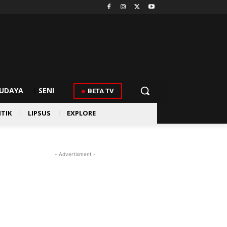
UDAYA
SENI
BETA TV
ITIK
LIPSUS
EXPLORE
- Advertisment -