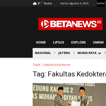
C
Kamis, Agustus 6, 2026
Daftar
31
Kudus
HOME
LIPSUS
EXPLORE
UMKM
NASIONAL
JATENG
MURIA RAYA
Topik
Fakultas Kedokteran
Tag:
Fakultas Kedokte