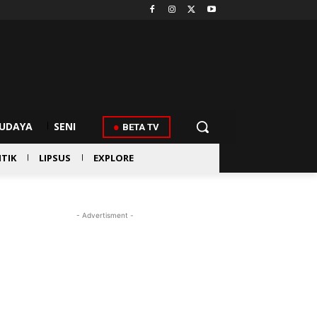
UDAYA
SENI
BETA TV
ITIK
LIPSUS
EXPLORE
- Advertisment -