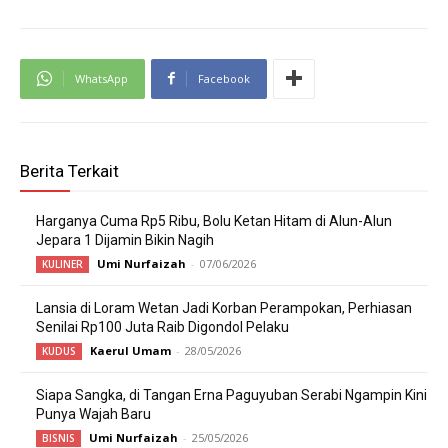
WhatsApp
Facebook
Berita Terkait
Harganya Cuma Rp5 Ribu, Bolu Ketan Hitam di Alun-Alun
Jepara 1 Dijamin Bikin Nagih
Umi Nurfaizah
-
07/06/2026
KULINER
Lansia di Loram Wetan Jadi Korban Perampokan, Perhiasan
Senilai Rp100 Juta Raib Digondol Pelaku
Kaerul Umam
-
28/05/2026
KUDUS
Siapa Sangka, di Tangan Erna Paguyuban Serabi Ngampin Kini
Punya Wajah Baru
Umi Nurfaizah
-
25/05/2026
BISNIS