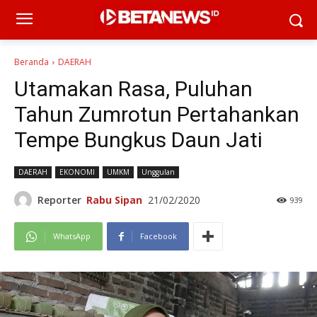
Beranda
DAERAH
Utamakan Rasa, Puluhan
Tahun Zumrotun Pertahankan
Tempe Bungkus Daun Jati
DAERAH
EKONOMI
UMKM
Unggulan
Reporter
Rabu Sipan
21/02/2020
939
WhatsApp
Facebook