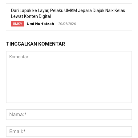
Dari Lapak ke Layar, Pelaku UMKM Jepara Diajak Naik Kelas
Lewat Konten Digital
Umi Nurfaizah
-
20/05/2026
UMKM
TINGGALKAN KOMENTAR
Komentar:
Na
Ema